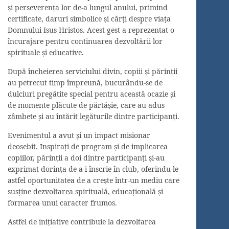
și perseverența lor de-a lungul anului, primind
certificate, daruri simbolice și cărți despre viața
Domnului Isus Hristos. Acest gest a reprezentat o
încurajare pentru continuarea dezvoltării lor
spirituale și educative.
După încheierea serviciului divin, copiii și părinții
au petrecut timp împreună, bucurându-se de
dulciuri pregătite special pentru această ocazie și
de momente plăcute de părtășie, care au adus
zâmbete și au întărit legăturile dintre participanți.
Evenimentul a avut și un impact misionar
deosebit. Inspirați de program și de implicarea
copiilor, părinții a doi dintre participanți și-au
exprimat dorința de a-i înscrie în club, oferindu-le
astfel oportunitatea de a crește într-un mediu care
susține dezvoltarea spirituală, educațională și
formarea unui caracter frumos.
Astfel de inițiative contribuie la dezvoltarea