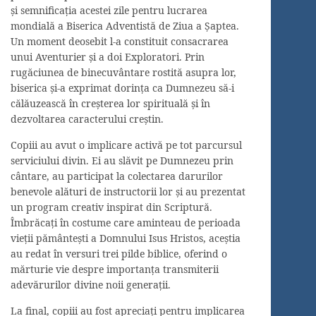
și semnificația acestei zile pentru lucrarea
mondială a Biserica Adventistă de Ziua a Șaptea.
Un moment deosebit l-a constituit consacrarea
unui Aventurier și a doi Exploratori. Prin
rugăciunea de binecuvântare rostită asupra lor,
biserica și-a exprimat dorința ca Dumnezeu să-i
călăuzească în creșterea lor spirituală și în
dezvoltarea caracterului creștin.
Copiii au avut o implicare activă pe tot parcursul
serviciului divin. Ei au slăvit pe Dumnezeu prin
cântare, au participat la colectarea darurilor
benevole alături de instructorii lor și au prezentat
un program creativ inspirat din Scriptură.
Îmbrăcați în costume care aminteau de perioada
vieții pământești a Domnului Isus Hristos, aceștia
au redat în versuri trei pilde biblice, oferind o
mărturie vie despre importanța transmiterii
adevărurilor divine noii generații.
La final, copiii au fost apreciați pentru implicarea