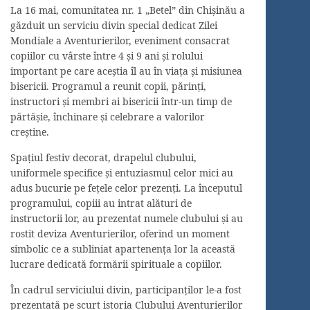
La 16 mai, comunitatea nr. 1 „Betel” din Chișinău a
găzduit un serviciu divin special dedicat Zilei
Mondiale a Aventurierilor, eveniment consacrat
copiilor cu vârste între 4 și 9 ani și rolului
important pe care aceștia îl au în viața și misiunea
bisericii. Programul a reunit copii, părinți,
instructori și membri ai bisericii într-un timp de
părtășie, închinare și celebrare a valorilor
creștine.
Spațiul festiv decorat, drapelul clubului,
uniformele specifice și entuziasmul celor mici au
adus bucurie pe fețele celor prezenți. La începutul
programului, copiii au intrat alături de
instructorii lor, au prezentat numele clubului și au
rostit deviza Aventurierilor, oferind un moment
simbolic ce a subliniat apartenența lor la această
lucrare dedicată formării spirituale a copiilor.
În cadrul serviciului divin, participanților le-a fost
prezentată pe scurt istoria Clubului Aventurierilor