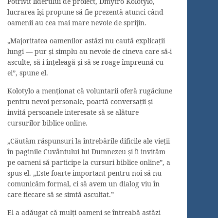
Potrivit liderului de proiect, Dmytro Kolotylo,
lucrarea își propune să fie prezentă atunci când
oamenii au cea mai mare nevoie de sprijin.
„Majoritatea oamenilor astăzi nu caută explicații
lungi — pur și simplu au nevoie de cineva care să-i
asculte, să-i înțeleagă și să se roage împreună cu
ei”, spune el.
Kolotylo a menționat că voluntarii oferă rugăciune
pentru nevoi personale, poartă conversații și
invită persoanele interesate să se alăture
cursurilor biblice online.
„Căutăm răspunsuri la întrebările dificile ale vieții
în paginile Cuvântului lui Dumnezeu și îi invităm
pe oameni să participe la cursuri biblice online”, a
spus el. „Este foarte important pentru noi să nu
comunicăm formal, ci să avem un dialog viu în
care fiecare să se simtă ascultat.”
El a adăugat că mulți oameni se întreabă astăzi