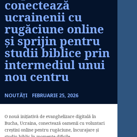
conectează
ucrainenii cu
rugăciune online
și sprijin pentru
studii biblice prin
intermediul unui
nou centru
NOUTĂȚI
FEBRUARIE 25, 2026
O nouă inițiativă de evanghelizare digitală în
Bucha, Ucraina, conectează oamenii cu voluntari
creștini online pentru rugăciune, încurajare și
studiu biblic în momente dificile.