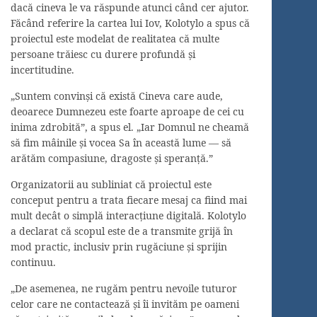
dacă cineva le va răspunde atunci când cer ajutor.
Făcând referire la cartea lui Iov, Kolotylo a spus că
proiectul este modelat de realitatea că multe
persoane trăiesc cu durere profundă și
incertitudine.
„Suntem convinși că există Cineva care aude,
deoarece Dumnezeu este foarte aproape de cei cu
inima zdrobită”, a spus el. „Iar Domnul ne cheamă
să fim mâinile și vocea Sa în această lume — să
arătăm compasiune, dragoste și speranță.”
Organizatorii au subliniat că proiectul este
conceput pentru a trata fiecare mesaj ca fiind mai
mult decât o simplă interacțiune digitală. Kolotylo
a declarat că scopul este de a transmite grijă în
mod practic, inclusiv prin rugăciune și sprijin
continuu.
„De asemenea, ne rugăm pentru nevoile tuturor
celor care ne contactează și îi invităm pe oameni