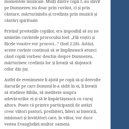
momentele muzicale. Mulți dintre copii L-au slăvit
pe Dumnezeu nu doar prin cuvânt, ci și prin
cântare, mărturisindu-și credința prin muzică și
cântări spirituale.
Privind prestațiile copiilor, era imposibil să nu ne
amintim cuvintele prorocului Ioel: „Fiii voștri și
fiicele voastre vor proroci…” (Ioel 2:28). Astăzi,
aceste cuvinte continuă să se împlinească atunci
când copiii vorbesc deschis despre Dumnezeu,
mărturisesc credința lor și învață să slujească
celor din jur.
Astfel de evenimente îi ajută pe copii să-și dezvolte
darurile pe care Domnul le-a sădit în ei, îi învață
să studieze Biblia, să mediteze asupra
adevărurilor ei și să le împărtășească cu curaj
altora. Poate că printre participanții de astăzi
cresc viitori pastori, prezbiteri, lideri ai bisericii,
misionari și învățători care, în viitor, vor duce
vestea Evangheliei multor oameni.