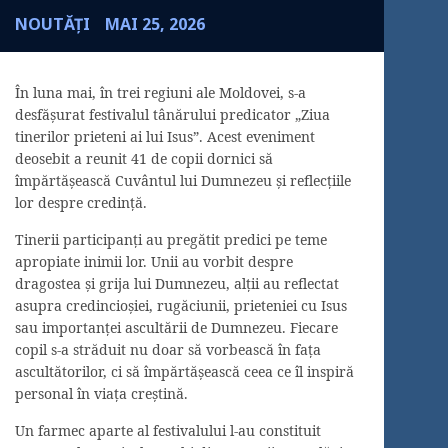
NOUTĂȚI
MAI 25, 2026
În luna mai, în trei regiuni ale Moldovei, s-a
desfășurat festivalul tânărului predicator „Ziua
tinerilor prieteni ai lui Isus”. Acest eveniment
deosebit a reunit 41 de copii dornici să
împărtășească Cuvântul lui Dumnezeu și reflecțiile
lor despre credință.
Tinerii participanți au pregătit predici pe teme
apropiate inimii lor. Unii au vorbit despre
dragostea și grija lui Dumnezeu, alții au reflectat
asupra credincioșiei, rugăciunii, prieteniei cu Isus
sau importanței ascultării de Dumnezeu. Fiecare
copil s-a străduit nu doar să vorbească în fața
ascultătorilor, ci să împărtășească ceea ce îl inspiră
personal în viața creștină.
Un farmec aparte al festivalului l-au constituit