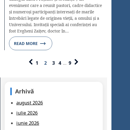
eveniment care a reunit pastori, cadre didactice
și numeroși participanți interesați de marile
întrebări legate de originea vieții, a omului și a
Universului. Invitații speciali ai conferinței au
fost Evgheni Zaițev, doctor în…
READ MORE
1
2
3
4
…
9
Arhivă
august 2026
iulie 2026
iunie 2026