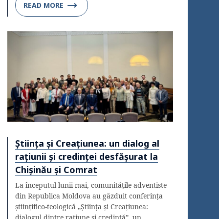
READ MORE
Știința și Creațiunea: un dialog al
rațiunii și credinței desfășurat la
Chișinău și Comrat
La începutul lunii mai, comunitățile adventiste
din Republica Moldova au găzduit conferința
științifico-teologică „Știința și Creațiunea:
dialogul dintre rațiune și credință”, un