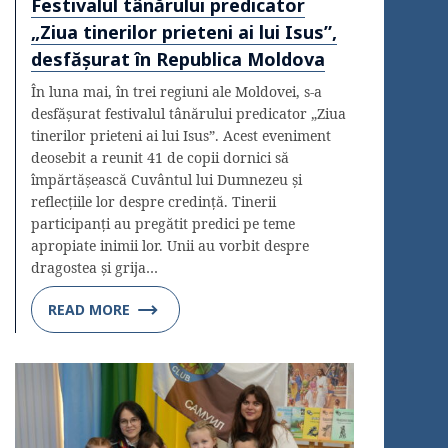
Festivalul tânărului predicator
„Ziua tinerilor prieteni ai lui Isus”,
desfășurat în Republica Moldova
În luna mai, în trei regiuni ale Moldovei, s-a
desfășurat festivalul tânărului predicator „Ziua
tinerilor prieteni ai lui Isus”. Acest eveniment
deosebit a reunit 41 de copii dornici să
împărtășească Cuvântul lui Dumnezeu și
reflecțiile lor despre credință. Tinerii
participanți au pregătit predici pe teme
apropiate inimii lor. Unii au vorbit despre
dragostea și grija…
READ MORE