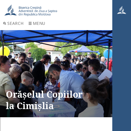
SEARCH
MENU
Orășelul Copiilor
la Cimișlia