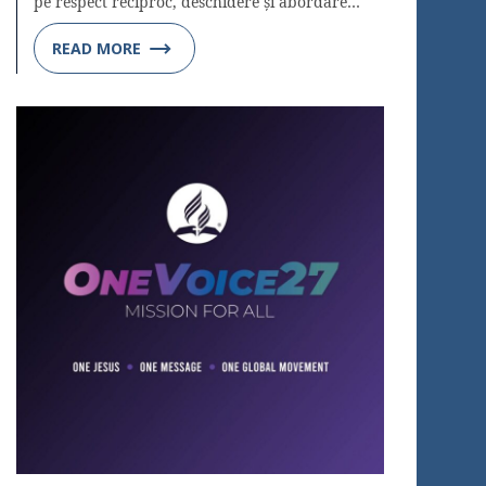
pe respect reciproc, deschidere și abordare…
READ MORE