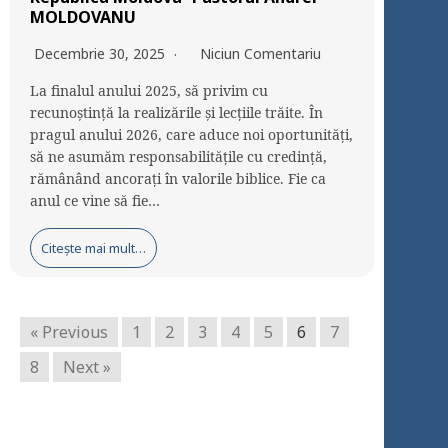
MOLDOVANU
Decembrie 30, 2025
Niciun Comentariu
La finalul anului 2025, să privim cu
recunoștință la realizările și lecțiile trăite. În
pragul anului 2026, care aduce noi oportunități,
să ne asumăm responsabilitățile cu credință,
rămânând ancorați în valorile biblice. Fie ca
anul ce vine să fie…
Citește mai mult…
« Previous
1
2
3
4
5
6
7
8
Next »