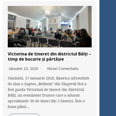
Victorina de tineret din districtul Bălți –
timp de bucurie și părtășie
Ianuarie 23, 2026
Niciun Comentariu
Sâmbătă, 17 ianuarie 2026, Biserica Adventistă
de ziua a Șaptea „Betleem” din Sîngereii Noi a
fost gazda Victorinei de tineret din districtul
Bălți, un eveniment frumos care a adunat
aproximativ 30 de tineri din 5 biserici. Într-o
lume plină…