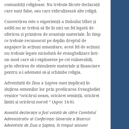
comunităţi religioase. Nu trebuie făcute declaraţii
care sunt false, sau care ridiculizează alte religii.
Convertirea este o experienţă a Duhului Sfânt şi
astfel nu ar trebui să fie în nici un fel legată de
oferirea şi primirea de avantaje materiale. În timp
ce trebuie recunoscut pe deplin dreptul de
angajare în acţiuni umanitare, acest fel de acţiuni
nu trebuie legate niciodată de evanghelizare într-
un mod care să-i exploateze pe cei vulnerabili,
prin oferirea de stimulente materiale şi financiare
pentru a-i ademeni să-şi schimbe religia.
Adventiştii de Ziua a Şaptea sunt implicaţi în
slujirea semenilor lor prin predicarea Evangheliei
veşnice “oricărui neam, oricărei seminţii, oricărei
limbi şi oricărui norod “ (Apoc 14:6).
Această declaraţie a fost votată de către Comitetul
Administrativ al Conferinţei Generale a Bisericii
Adventiste de Ziua a Şaptea, în timpul sesiunii