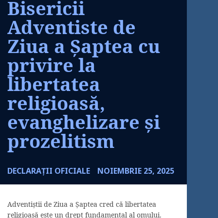
Bisericii
Adventiste de
Ziua a Șaptea cu
privire la
libertatea
religioasă,
evanghelizare și
prozelitism
DECLARAȚII OFICIALE
NOIEMBRIE 25, 2025
Adventiştii de Ziua a Şaptea cred că libertatea
religioasă este un drept fundamental al omului.