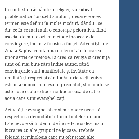
În contextul răspândirii religiei, s-a ridicat
problematica “prozelitismului “, deoarece acest
termen este definit în multe moduri, dându-i-se
din ce în ce mai mult o conotaţie peiorativă, fiind
asociat de multe ori cu metode incorecte de
convingere, inclusiv folosirea forţei. Adventiştii de
Ziua a Şaptea condamnă cu fermitate folosirea
unor astfel de metode. Ei cred că religia şi credinţa
sunt cel mai bine răspândite atunci când
convingerile sunt manifestate şi învăţate cu
umilinţă şi respect şi când mărturia vieţii cuiva
este în armonie cu mesajul prezentat, stârnindu-se
astfel o acceptare liberă şi bucuroasă de către
aceia care sunt evanghelizaţi.
Activităţile evanghelistice şi misionare necesită
respectarea demnităţii tuturor fiinţelor umane.
Este nevoie să fii demn de încredere şi deschis în
lucrarea cu alte grupuri religioase. Trebuie
folosită terminologia care nu ofensează alte