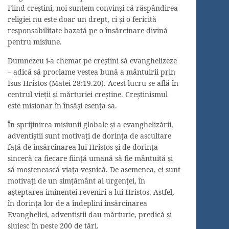
Fiind creştini, noi suntem convinşi că răspândirea
religiei nu este doar un drept, ci şi o fericită
responsabilitate bazată pe o însărcinare divină
pentru misiune.
Dumnezeu i-a chemat pe creştini să evanghelizeze
– adică să proclame vestea bună a mântuirii prin
Isus Hristos (Matei 28:19.20). Acest lucru se află în
centrul vieţii şi mărturiei creştine. Creştinismul
este misionar în însăşi esenţa sa.
În sprijinirea misiunii globale şi a evanghelizării,
adventiştii sunt motivaţi de dorinţa de ascultare
faţă de însărcinarea lui Hristos şi de dorinţa
sinceră ca fiecare fiinţă umană să fie mântuită şi
să moştenească viaţa veşnică. De asemenea, ei sunt
motivaţi de un simţământ al urgenţei, în
aşteptarea iminentei reveniri a lui Hristos. Astfel,
în dorinţa lor de a îndeplini însărcinarea
Evangheliei, adventiştii dau mărturie, predică şi
slujesc în peste 200 de ţări.