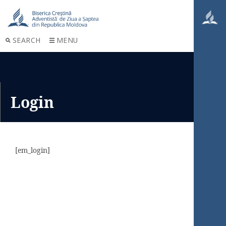
SEARCH
MENU
Login
[em_login]